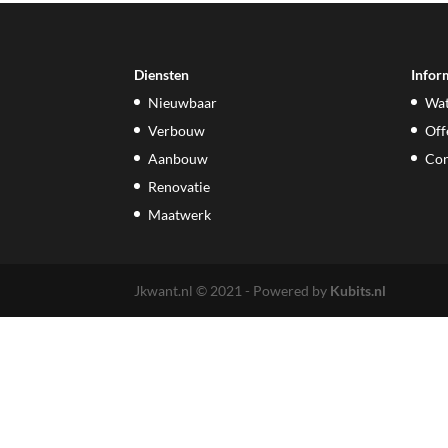
Diensten
Infor
Nieuwbaar
Wat
Verbouw
Off
Aanbouw
Con
Renovatie
Maatwerk
Jkwant.nl © 2021 - Powered by
Kubits.nl