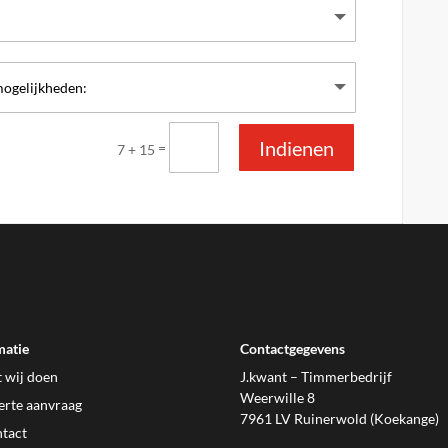
Indienen
=
7 + 15
matie
Contactgegevens
 wij doen
J.kwant – Timmerbedrijf
Weerwille 8
erte aanvraag
7961 LV Ruinerwold (Koekange)
tact