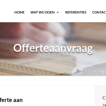
HOME
WAT WIJ DOEN
REFERENTIES
CONTAC
Offerteaanvraag
C
fferte aan
J.