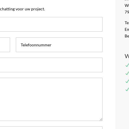
We
schatting voor uw project.
79
Te
Em
Be
W