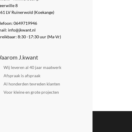
erwille 8
61 LV Ruinerwold (Koekange)
lefoon: 0649719946
ail: info@jkwant.nl
reikbaar: 8:30 -17:30 uur (Ma-Vr)
aarom J.kwant
Wij leveren al 40 jaar maatwerk
Afspraak is afspraak
Al honderden tevreden klanten
Voor kleine en grote projecten