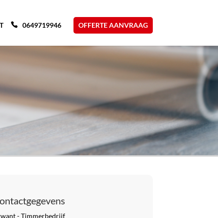
T
0649719946
OFFERTE AANVRAAG
ontactgegevens
kwant - Timmerbedrijf