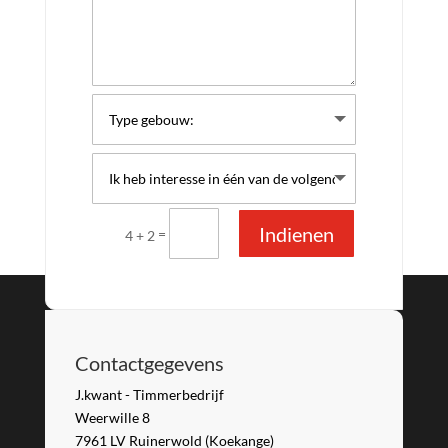
Indienen
=
4 + 2
Contactgegevens
J.kwant - Timmerbedrijf
Weerwille 8
7961 LV Ruinerwold (Koekange)