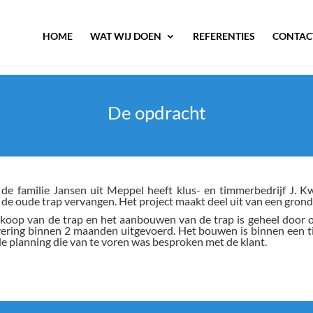
HOME
WAT WIJ DOEN
REFERENTIES
CONTAC
De opdracht
de familie Jansen uit Meppel heeft klus- en timmerbedrijf J. K
 de oude trap vervangen. Het project maakt deel uit van een gro
koop van de trap en het aanbouwen van de trap is geheel door on
ering binnen 2 maanden uitgevoerd. Het bouwen is binnen een tij
e planning die van te voren was besproken met de klant.