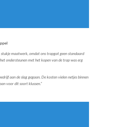
eppel
n stukje maatwerk, omdat ons trapgat geen standaard
k het ondersteunen met het kopen van de trap was erg
edrijf aan de slag gegaan. De kosten vielen netjes binnen
an voor dit soort klussen.”