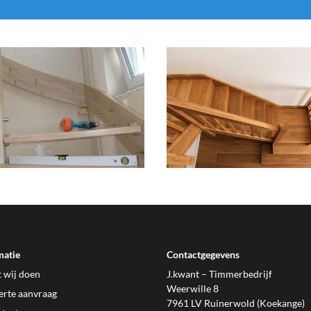
matie
Contactgegevens
 wij doen
J.kwant – Timmerbedrijf
Weerwille 8
erte aanvraag
7961 LV Ruinerwold (Koekange)