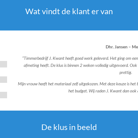
Wat vindt de klant er van
Dhr. Jansen – M
”Timmerbedrijf J. Kwant heeft goed werk geleverd. Het ging om ee
afmeting heeft. De klus is binnen 2 weken volledig uitgevoerd. Oo
prettig.
Mijn vrouw heeft het materiaal zelf uitgekozen. Met deze keuze is het b
het budget. Wij raden J. Kwant dan ook a
De klus in beeld