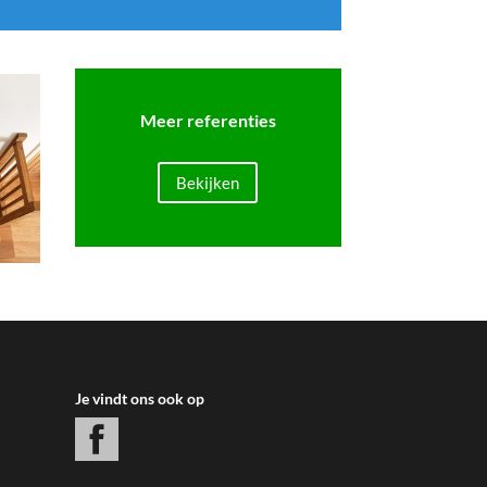
Meer referenties
Bekijken
Je vindt ons ook op