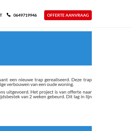
T
0649719946
OFFERTE AANVRAAG
want een nieuwe trap gerealiseerd. Deze trap
ndige verbouwen van een oude woning.
s uitgevoerd. Het project is van offerte naar
dsbestek van 2 weken gebeurd. Dit lag in lijn