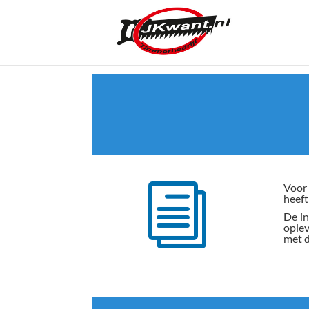
Voor 
i
heeft
De in
oplev
met d