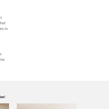
is
 het
en in
e
the
ies!