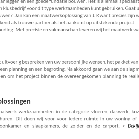
leggen en een goede fundatie bouwen. Het is allemaal specialist
en klusbedrijf voor dit type werkzaamheden kunt gebruiken. Gaat 
wen? Dan kan een maatwerkoplossing van J. Kwant precies zijn w
ekend als trouwe partner als het aankomt op uitstekende project
ouding! Met precisie en vakmanschap leveren wij het maatwerk wa
et uitvoerig bespreken van uw persoonlijke wensen, het pakket van
een planning en een begroting. Na akkoord gaan we aan de slag 
doen om het project binnen de overeengekomen planning te reali
lossingen
aatwerk werkzaamheden in de categorie vloeren, dakwerk, kozi
churen. Dit doen wij voor voor iedere ruimte in uw woning of 
onkamer en slaapkamers, de zolder en de carport. >
Bekij