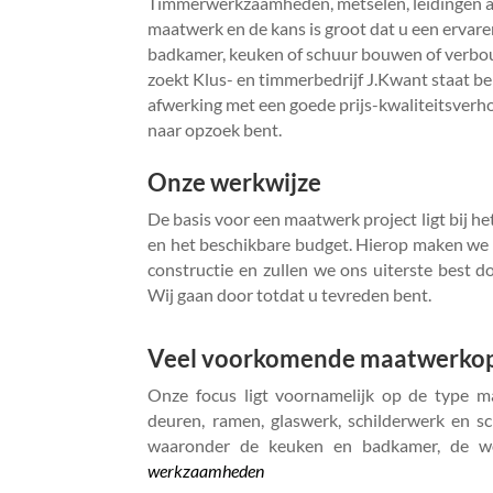
Timmerwerkzaamheden, metselen, leidingen aan
maatwerk en de kans is groot dat u een ervar
badkamer, keuken of schuur bouwen of verbou
zoekt Klus- en timmerbedrijf J.Kwant staat b
afwerking met een goede prijs-kwaliteitsverh
naar opzoek bent.
Onze werkwijze
De basis voor een maatwerk project ligt bij h
en het beschikbare budget. Hierop maken we 
constructie en zullen we ons uiterste best 
Wij gaan door totdat u tevreden bent.
Veel voorkomende maatwerkop
Onze focus ligt voornamelijk op de type m
deuren, ramen, glaswerk, schilderwerk en s
waaronder de keuken en badkamer, de wo
werkzaamheden