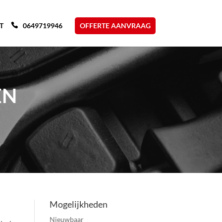
T
0649719946
OFFERTE AANVRAAG
EN
Mogelijkheden
Nieuwbaar