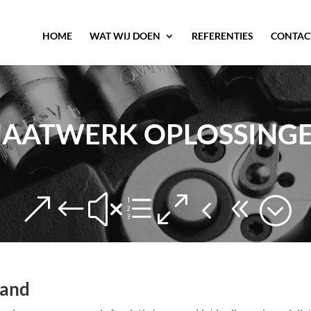
HOME
WAT WIJ DOEN
REFERENTIES
CONTAC
AATWERK OPLOSSING
.
&#xe048;
pand