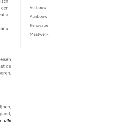
isch
u een
Verbouw
at u
Aanbouw
Renovatie
ar u
Maatwerk
 eisen
met de
seren.
jnen,
pand,
k alle